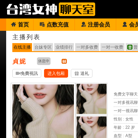
首页
点数充值
注册会员
会
主播列表
在线主播
台妹专区
业绩排行
一对多收费
一对一收费
普
貞妮
休息中
免費視訊
进入包厢
送礼
免费文字聊天 
一对多视讯聊
一对一视讯聊
性别 : 女性
年龄 : 22 岁
血型 : A型